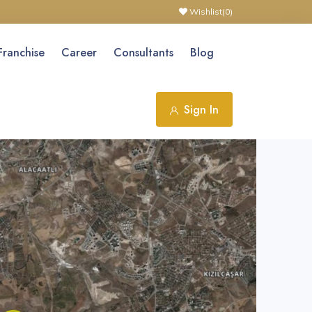
Wishlist(
0
)
Franchise
Career
Consultants
Blog
Sign In