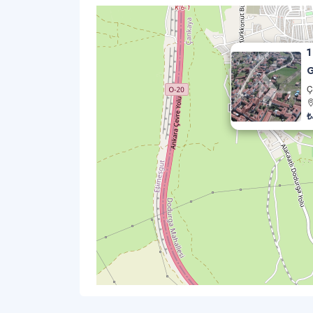
1
G
Ç
₺