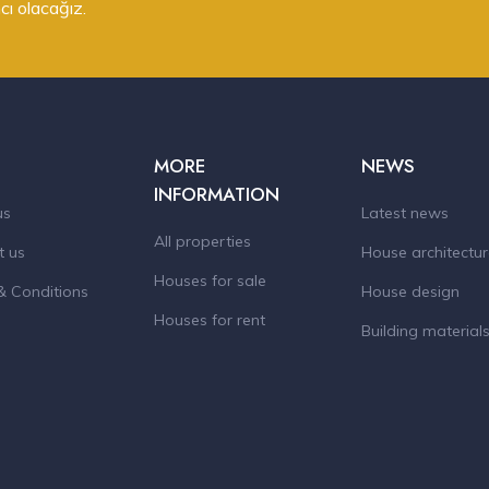
cı olacağız.
MORE
NEWS
INFORMATION
us
Latest news
All properties
t us
House architectu
Houses for sale
& Conditions
House design
Houses for rent
Building material