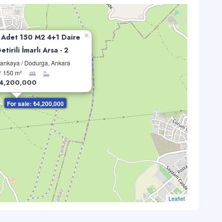
×
 Adet 150 M2 4+1 Daire
etirili İmarlı Arsa - 2
ankaya / Dodurga, Ankara
150 m²
4,200,000
For sale: ₺4,200,000
Leaflet