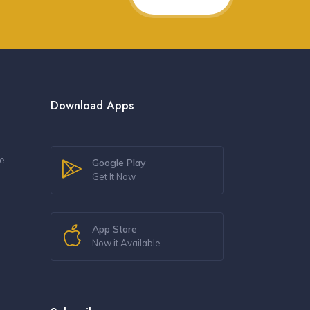
Download Apps
re
Google Play
Get It Now
s
App Store
Now it Available