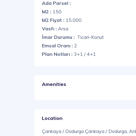
Ada Parsel :
M2 :
150
M2 Fiyat :
15.000
Vasfı :
Arsa
İmar Durumu :
Ticari-Konut
Emsal Oranı :
2
Plan Notları :
3+1 / 4+1
Amenities
Location
Çankaya / Dodurga Çankaya / Dodurga, An