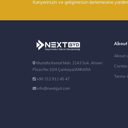
Kariyerinizin ve gelişiminizin ilerlemesine yardım
About
About 
Mustafa Kemal Mah. 2143 Sok. Ahsen
Contac
Plaza No:10/4 Çankaya/ANKARA
Terms 
+90 312 911 45 47
info@nextgyd.com