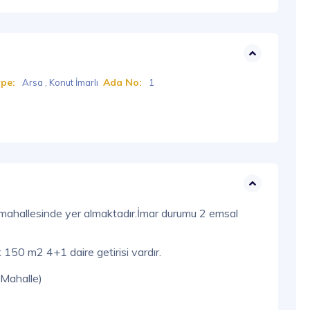
ype:
Ada No:
Arsa , Konut İmarlı
1
 mahallesinde yer almaktadır.İmar durumu 2 emsal
t 150 m2 4+1 daire getirisi vardır.
(Mahalle)